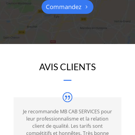
maladie,
Commandez
l'impôt
sur
la
retraite
ou
tout
autre
AVIS CLIENTS
impôt
applicable
sur
le
total
de
Je recommande MB CAB SERVICES pour
vos
leur professionnalisme et la relation
pourboires.
client de qualité. Les tarifs sont
Nouveau
compétitifs et honnêtes. Très bonne