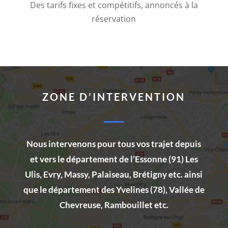
Des tarifs fixes et compétitifs, annoncés à la
ou
réservation
par
carte
de
crédit
à
votre
ZONE D’INTERVENTION
employeur
afin
qu'il
Nous intervenons pour tous vos trajet depuis
puisse
et vers le département de l’Essonne (91)
Les
retenir
Ulis
, Evry, Massy, Palaiseau, Brétigny etc. ainsi
la
que le département des Yvelines (78), Vallée de
sécurité
Chevreuse, Rambouillet etc.
sociale,
l'assurance-