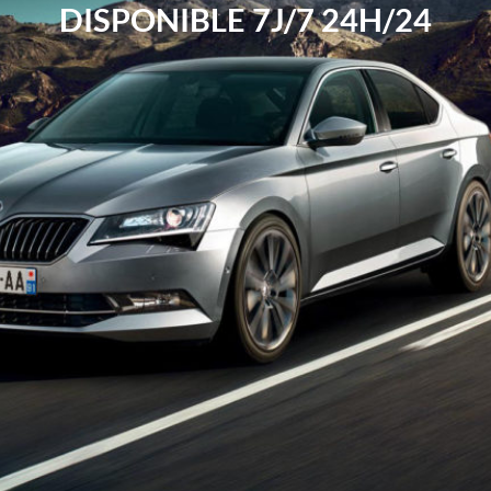
DISPONIBLE 7J/7 24H/24
MAINTENANT
sur
la
page
de
téléchargement
de
BetOnline
Poker
ci-
dessus,
le
formulaire
d'inscription
à
BetOnlines
apparaîtra