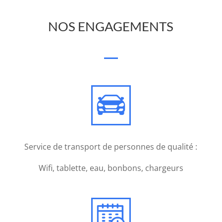
rencontrer
des
NOS ENGAGEMENTS
problèmes
sur
la
plate-
forme
que
vous
utilisez.
Service de transport de personnes de qualité :
Casino
machine
Wifi, tablette, eau, bonbons, chargeurs
sous
gratuite
sans
telechargement