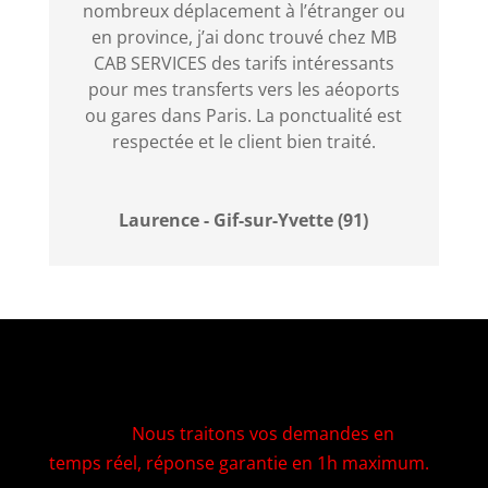
nombreux déplacement à l’étranger ou
en province, j’ai donc trouvé chez MB
CAB SERVICES des tarifs intéressants
pour mes transferts vers les aéoports
ou gares dans Paris. La ponctualité est
respectée et le client bien traité.
Laurence - Gif-sur-Yvette (91)
Nous traitons vos demandes en
temps réel, réponse garantie en 1h maximum.