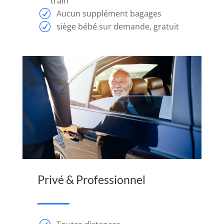
train
gagner.
Aucun supplément bagages
Casinos
siège bébé sur demande, gratuit
en
ligne
qui
paient
immédiatement
des
gains
Site
De
Paris
Casino
Privé & Professionnel
Argent
Réel
Tout