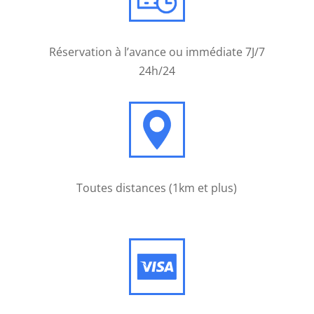
Casino
Gratuits
Réservation à l’avance ou immédiate 7J/7
Sans
24h/24
Dépôt
Avec
Coupon
La
roulette
Triple
Toutes distances (1km et plus)
zéro
est
un
ajout
récent
dans
les