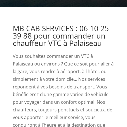
pour
sa
légitimité
MB CAB SERVICES : 06 10 25
et
39 88 pour commander un
ses
chauffeur VTC à Palaiseau
mesures
de
Vous souhaitez commander un VTC à
sécurité.
Palaiseau ou environs ? Que ce soit pour aller à
Miami
la gare, vous rendre à aéroport, à l’hôtel, ou
Club
simplement à votre domicile… Nos services
Casino
répondent à vos besoins de transport. Vous
Code
bénéficierez d’une gamme variée de véhicule
Promo
pour voyager dans un confort optimal. Nos
Bonus
chauffeurs, toujours ponctuels et soucieux, de
2026
vous apporter le meilleur service, vous
-
conduiront à l’heure et à la destination que