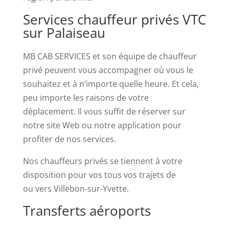
cotes
de
Services chauffeur privés VTC
roulette
sur Palaiseau
Casino
MB CAB SERVICES et son équipe de chauffeur
En
privé peuvent vous accompagner où vous le
Ligne
souhaitez et à n’importe quelle heure. Et cela,
Européen
peu importe les raisons de votre
Dans
déplacement. Il vous suffit de réserver sur
le
notre site Web ou notre application pour
jeu
profiter de nos services.
de
Nos chauffeurs privés se tiennent à votre
Diamond
disposition pour vos tous vos trajets de
&
ou vers Villebon-sur-Yvette.
Gold
Transferts aéroports
offre
une