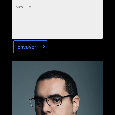
Envoyer