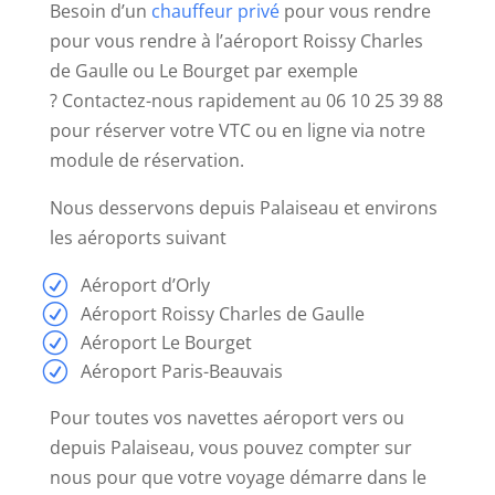
Besoin d’un
chauffeur privé
pour vous rendre
capacité
pour vous rendre à l’aéroport Roissy Charles
amusante
de Gaulle ou Le Bourget par exemple
à
? Contactez-nous rapidement au 06 10 25 39 88
gagner
pour réserver votre VTC ou en ligne via notre
de
module de réservation.
grosses
sommes
Nous desservons depuis Palaiseau et environs
de
les aéroports suivant
crédits,
pour
Aéroport d’Orly
ce
Aéroport Roissy Charles de Gaulle
faire,
Aéroport Le Bourget
obtenez
Aéroport Paris-Beauvais
un
Pour toutes vos navettes aéroport vers ou
bonus
depuis Palaiseau, vous pouvez compter sur
de
nous pour que votre voyage démarre dans le
machine