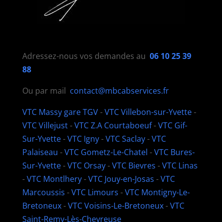
Adressez-nous vos demandes au
06 10 25 39
88
Ou par mail
contact@mbcabservices.fr
VTC Massy gare TGV
-
VTC Villebon-sur-Yvette
-
VTC Villejust
-
VTC Z.A Courtaboeuf
-
VTC Gif-
Sur-Yvette
-
VTC Igny
-
VTC Saclay
-
VTC
Palaiseau
-
VTC Gometz-Le-Chatel
-
VTC Bures-
Sur-Yvette
-
VTC Orsay
-
VTC Bievres
-
VTC Linas
-
VTC Montlhery
-
VTC Jouy-en-Josas
-
VTC
Marcoussis
-
VTC Limours
-
VTC Montigny-Le-
Bretoneux
-
VTC Voisins-Le-Bretoneux
-
VTC
Saint-Remy-Lès-Chevreuse