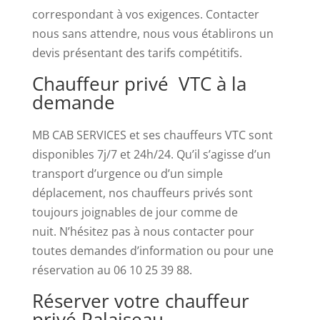
la
correspondant à vos exigences. Contacter
liste.
nous sans attendre, nous vous établirons un
devis présentant des tarifs compétitifs.
Poker
Chauffeur privé VTC à la
texas
demande
hold'em
progressif
MB CAB SERVICES et ses chauffeurs VTC sont
disponibles 7j/7 et 24h/24. Qu’il s’agisse d’un
Casino
transport d’urgence ou d’un simple
En
déplacement, nos chauffeurs privés sont
Ligne
toujours joignables de jour comme de
Retrait
nuit. N’hésitez pas à nous contacter pour
Carte
toutes demandes d’information ou pour une
Bancaire
réservation au 06 10 25 39 88.
Il
n'y
Réserver votre chauffeur
a
privé Palaiseau