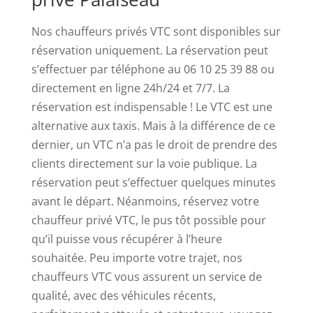
pas
non
Nos chauffeurs privés VTC sont disponibles sur
plus
réservation uniquement. La réservation peut
de
s’effectuer par téléphone au 06 10 25 39 88 ou
code
directement en ligne 24h/24 et 7/7. La
bonus
réservation est indispensable ! Le VTC est une
alternatif
alternative aux taxis. Mais à la différence de ce
que
dernier, un VTC n’a pas le droit de prendre des
vous
clients directement sur la voie publique. La
pouvez
réservation peut s’effectuer quelques minutes
réclamer.
avant le départ. Néanmoins, réservez votre
Betsamigo
chauffeur privé VTC, le pus tôt possible pour
Casino
qu’il puisse vous récupérer à l’heure
Bonus
souhaitée. Peu importe votre trajet, nos
Sans
chauffeurs VTC vous assurent un service de
Depot
qualité, avec des véhicules récents,