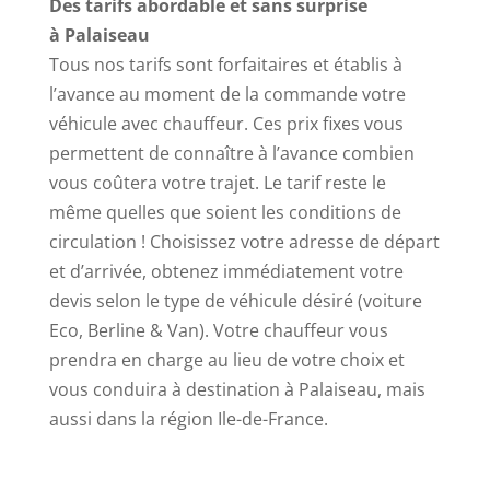
Des tarifs abordable et sans surprise
à Palaiseau
Tous nos tarifs sont forfaitaires et établis à
l’avance au moment de la commande votre
véhicule avec chauffeur. Ces prix fixes vous
permettent de connaître à l’avance combien
vous coûtera votre trajet. Le tarif reste le
même quelles que soient les conditions de
circulation ! Choisissez votre adresse de départ
et d’arrivée, obtenez immédiatement votre
devis selon le type de véhicule désiré (voiture
Eco, Berline & Van). Votre chauffeur vous
prendra en charge au lieu de votre choix et
vous conduira à destination à Palaiseau, mais
aussi dans la région Ile-de-France.