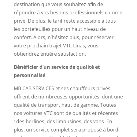
le
destination que vous souhaitez afin de
tour
répondre à vos besoins professionnels comme
de
privé. De plus, le tarif reste accessible à tous
bonus
les portefeuilles pour un haut niveau de
principal.
confort. Alors, n’hésitez plus, pour réserver
Les
votre prochain trajet VTC Linas, vous
joueurs
obtiendrez entière satisfaction.
peuvent
Bénéficier d’
un service de qualité et
également
personnalisé
accumuler
des
MB CAB SERVICES et ses chauffeurs privés
points
offrent de nombreuses opportunités, dont une
de
qualité de transport haut de gamme. Toutes
joueur
nos voitures VTC sont de qualités et récentes
pour
: des berlines, des limousines, des vans. En
jouer
plus, un service complet sera proposé à bord
à