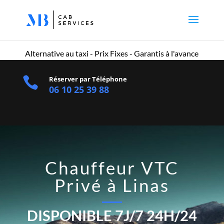
Numero
les
plus
sortie
au
Alternative au taxi - Prix Fixes - Garantis à l'avance
lotto

Réserver par Téléphone
06 10 25 39 88
Karamba
Casino
Free
Spins
Sans
Depot
:
Chauffeur VTC
De
Privé à Linas
plus,
Foxy
DISPONIBLE 7J/7 24H/24
Bingo