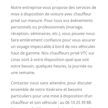
se
Notre entreprise vous propose des services de
sont
mise à disposition de voiture avec chauffeur
pas
privé sur-mesure. Pour tous vos événements
auto-
personnels ou professionnels (mariage,
exclus.
réception, séminaires, etc.), vous pouvez nous
Pari
faire entièrement confiance pour vous assurer
De
un voyage impeccable à bord de nos véhicules
Pari
haut de gamme. Nos chauffeurs privé VTC sur
Casino
Linas sont à votre disposition quel que soit
Cette
votre besoin, quelques heures, la journée ou
créature
une semaine.
intelligemment
habillée,
Contacter nous sans attendre, pour discuter
mais
ensemble de votre itinéraire et besoins
à
particuliers pour une mise à disposition d’un
l'air
chauffeur et son véhicule : au 06 10 25 39 88.
stressée,