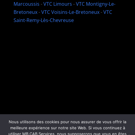
Marcoussis
-
VTC Limours
-
VTC Montigny-Le-
Bretoneux
-
VTC Voisins-Le-Bretoneux
-
VTC
Saint-Remy-Lès-Chevreuse
Nous utilisons des cookies pour nous assurer de vous offrir la
meilleure expérience sur notre site Web. Si vous continuez à
Copyright © 2026
MB CAB Services
|
Mentions
utiliser MB CAB Services, nous supposerons que vous en êtes