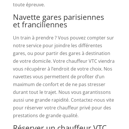
casinos
toute épreuve.
non
Navette gares parisiennes
britanniques
et franciliennes
populaires
parmi
Un train à prendre ? Vous pouvez compter sur
les
notre service pour joindre les différentes
personnes
gares, ou pour partir des gares à destination
qui
de votre domicile. Votre chauffeur VTC viendra
recherchent
vous récupérer à l’endroit de votre choix. Nos
un
navettes vous permettent de profiter d’un
endroit
maximum de confort et de ne pas stresser
pour
durant tout le trajet. Nous vous garantissons
jouer
aussi une grande rapidité. Contactez-nous vite
après
pour réserver votre chauffeur privé pour des
s'être
prestations de grande qualité.
inscrites
Réserver un chauffeur VTC
à