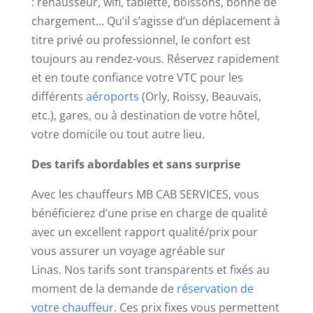
: rehausseur, wifi, tablette, boissons, bonne de
des
chargement… Qu’il s’agisse d’un déplacement à
cash
titre privé ou professionnel, le confort est
games,
toujours au rendez-vous. Réservez rapidement
des
et en toute confiance votre VTC pour les
sit
différents
aéroports
(Orly, Roissy, Beauvais,
&
etc.), gares, ou à destination de votre hôtel,
go
votre domicile ou tout autre lieu.
et
Des tarifs abordables et sans surprise
des
tournois.
Avec les chauffeurs MB CAB SERVICES, vous
bénéficierez d’une prise en charge de qualité
Most
avec un excellent rapport qualité/prix pour
profitable
vous assurer un voyage agréable sur
online
Linas. Nos tarifs sont transparents et fixés au
slots
moment de la demande de
réservation de
votre chauffeur
. Ces prix fixes vous permettent
Casino