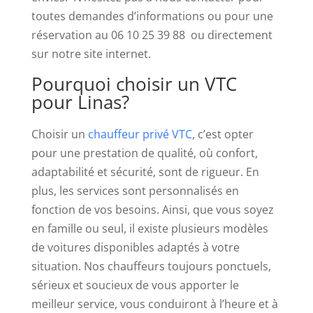
déjà
toutes demandes d’informations ou pour une
là,
réservation au 06 10 25 39 88 ou directement
ou
sur notre site internet.
si
vous
Pourquoi choisir un VTC
en
pour Linas?
atterrissez
3
Choisir un
chauffeur privé VTC
, c’est opter
à
pour une prestation de qualité, où confort,
la
adaptabilité et sécurité, sont de rigueur. En
fois
plus, les services sont personnalisés en
sans
fonction de vos besoins. Ainsi, que vous soyez
le
en famille ou seul, il existe plusieurs modèles
lapin,
de voitures disponibles adaptés à votre
vous
situation. Nos chauffeurs toujours ponctuels,
entrez
sérieux et soucieux de vous apporter le
dans
meilleur service, vous conduiront à l’heure et à