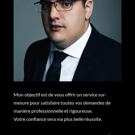
que
le
jeu
Mega
Moolah
original.
Baccarat
Iphone
Avec
Bonus
Mon objectif est de vous offrir un service sur-
mesure pour satisfaire toutes vos demandes de
manière professionnelle et rigoureuse.
Votre confiance sera ma plus belle réussite.