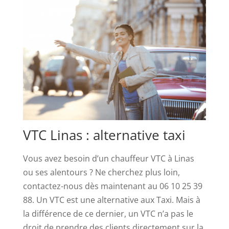
Et
Bonus
2026
-
Il
est
le
messager
grec
des
VTC Linas : alternative taxi
dieux
avec
Vous avez besoin d’un chauffeur VTC à Linas
un
ou ses alentours ? Ne cherchez plus loin,
petit
contactez-nous dès maintenant au 06 10 25 39
chapeau
88. Un VTC est une alternative aux Taxi. Mais à
rond
la différence de ce dernier, un VTC n’a pas le
et
droit de prendre des clients directement sur la