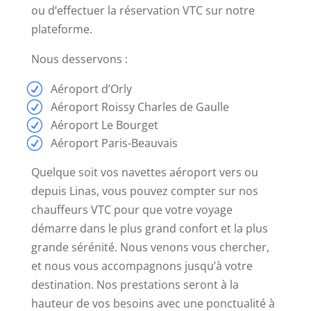
sous
ou d’effectuer la réservation VTC sur notre
sans
plateforme.
inscription
ni
Nous desservons :
téléchargement
Aéroport d’Orly
Aéroport Roissy Charles de Gaulle
Leo
Aéroport Le Bourget
Vegas
Aéroport Paris-Beauvais
Casino
Bonus
Quelque soit vos navettes aéroport vers ou
Sans
depuis Linas, vous pouvez compter sur nos
Depot
chauffeurs VTC pour que votre voyage
2026
démarre dans le plus grand confort et la plus
Cela
grande sérénité. Nous venons vous chercher,
a
et nous vous accompagnons jusqu’à votre
rendu
destination. Nos prestations seront à la
les
hauteur de vos besoins avec une ponctualité à