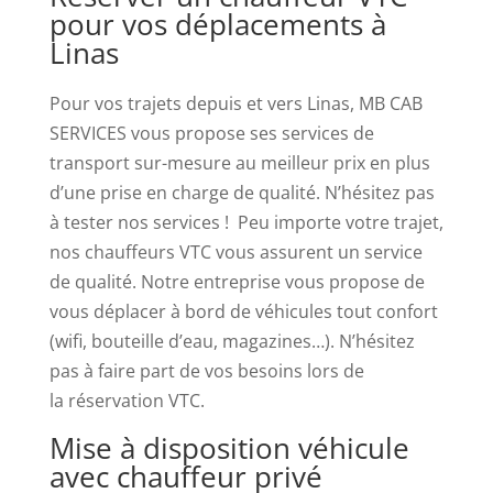
pour vos déplacements à
GamStop,
Linas
mais
il
Pour vos trajets depuis et vers Linas, MB CAB
existe
SERVICES vous propose ses services de
de
transport sur-mesure au meilleur prix en plus
nombreuses
d’une prise en charge de qualité. N’hésitez pas
bonnes
à tester nos services ! Peu importe votre trajet,
raisons
nos chauffeurs VTC vous assurent un service
de
de qualité. Notre entreprise vous propose de
les
vous déplacer à bord de véhicules tout confort
visiter,
(wifi, bouteille d’eau, magazines…). N’hésitez
même
pas à faire part de vos besoins lors de
pour
la réservation VTC.
ceux
Mise à disposition véhicule
qui
avec chauffeur privé
ne