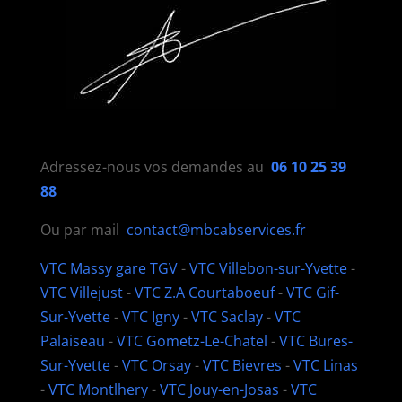
Adressez-nous vos demandes au
06 10 25 39
88
Ou par mail
contact@mbcabservices.fr
VTC Massy gare TGV
-
VTC Villebon-sur-Yvette
-
VTC Villejust
-
VTC Z.A Courtaboeuf
-
VTC Gif-
Sur-Yvette
-
VTC Igny
-
VTC Saclay
-
VTC
Palaiseau
-
VTC Gometz-Le-Chatel
-
VTC Bures-
Sur-Yvette
-
VTC Orsay
-
VTC Bievres
-
VTC Linas
-
VTC Montlhery
-
VTC Jouy-en-Josas
-
VTC