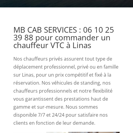
avec
114
x
MB CAB SERVICES : 06 10 25
WR
39 88 pour commander un
de
chauffeur VTC à Linas
gains
et
Nos chauffeurs privés assurent tout type de
une
déplacement professionnel, privé ou en famille
expiration
sur Linas, pour un prix compétitif et fixé à la
de
réservation. Nos véhicules de standing, nos
3
chauffeurs professionnels et notre flexibilité
jours.
vous garantissent des prestations haut de
Prince
gamme et sur-mesure. Nous sommes
Ali
disponible 7/7 et 24/24 pour satisfaire nos
Casino
clients en fonction de leur demande.
Avis