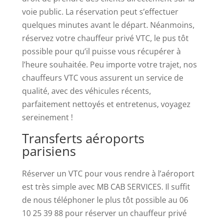
des
voie public. La réservation peut s’effectuer
sandales
quelques minutes avant le départ. Néanmoins,
ailées.
réservez votre chauffeur privé VTC, le pus tôt
Service
possible pour qu’il puisse vous récupérer à
Casino
:
l’heure souhaitée. Peu importe votre trajet, nos
Le
chauffeurs VTC vous assurent un service de
multiplicateur
qualité, avec des véhicules récents,
augmentera
parfaitement nettoyés et entretenus, voyagez
alors
sereinement !
de
Transferts aéroports
1X
parisiens
dans
l'ordre
Réserver un VTC pour vous rendre à l’aéroport
habituel.
est très simple avec MB CAB SERVICES. Il suffit
Machines
de nous téléphoner le plus tôt possible au 06
à
10 25 39 88 pour réserver un chauffeur privé