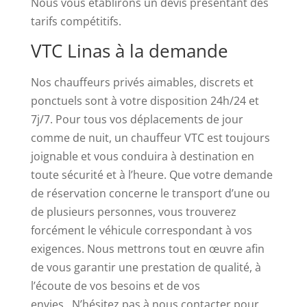
Nous vous établirons un devis présentant des
placera
tarifs compétitifs.
au
VTC Linas à la demande
moins
2
Nos chauffeurs privés aimables, discrets et
symboles
ponctuels sont à votre disposition 24h/24 et
de
7j/7. Pour tous vos déplacements de jour
montre
comme de nuit, un chauffeur VTC est toujours
de
joignable et vous conduira à destination en
poche
toute sécurité et à l’heure. Que votre demande
sur
de réservation concerne le transport d’une ou
les
de plusieurs personnes, vous trouverez
rouleaux,
forcément le véhicule correspondant à vos
et
exigences. Nous mettrons tout en œuvre afin
si
de vous garantir une prestation de qualité, à
l'un
l’écoute de vos besoins et de vos
est
envies. N’hésitez pas à nous contacter pour