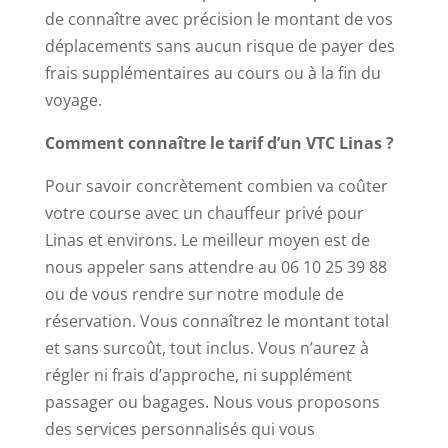
de connaître avec précision le montant de vos
Roulette
déplacements sans aucun risque de payer des
Anglaise
frais supplémentaires au cours ou à la fin du
En
voyage.
utilisant
des
Comment connaître le tarif d’un VTC
Linas
?
icônes
comme
Pour savoir concrètement combien va coûter
l'homme
votre course avec un chauffeur privé pour
sage,
Linas et environs. Le meilleur moyen est de
la
nous appeler sans attendre au 06 10 25 39 88
femme
ou de vous rendre sur notre module de
et
réservation. Vous connaîtrez le montant total
la
et sans surcoût, tout inclus. Vous n’aurez à
gemme
régler ni frais d’approche, ni supplément
bleue,
passager ou bagages. Nous vous proposons
vous
des services personnalisés qui vous