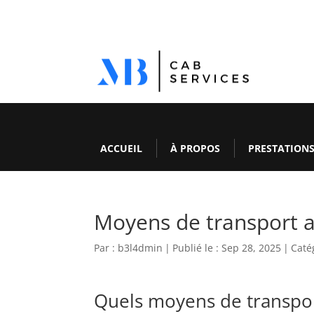
Jeux
de
casino
non
pari
Casino
En
Ligne
ACCUEIL
À PROPOS
PRESTATION
Petit
Dépôt
15
Euros
:
Moyens de transport a
Anciennement
connu
sous
Par :
b3l4dmin
|
Publié le : Sep 28, 2025
|
Caté
le
nom
Quels moyens de transport
de
BBI