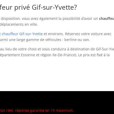
feur privé Gif-sur-Yvette?
e disposition, vous avez également la possibilité d’avoir un
chauffe
déplacements en ville.
t chauffeur Gif-sur-Yvette
et environs. Réservez votre voiture avec
armi une large gamme de véhicules : berline ou van.
u lieu de votre choix et vous conduira à destination de Gif-Sur-Yve
partement Essonne et région Ile-De-France). Le prix est fixé à la
éel, réponse garantie en 1h maximum.