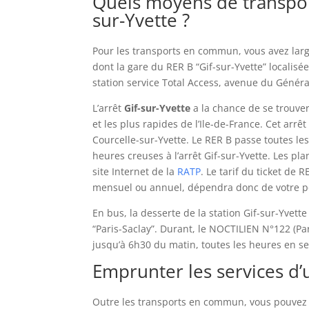
Quels moyens de transport
Sans
sur-Yvette ?
Depot
-
Pour les transports en commun, vous avez large
Si
dont la gare du RER B “Gif-sur-Yvette” localisée
le
station service Total Access, avenue du Général
casino
ne
L’arrêt
Gif-sur-Yvette
a la chance de se trouver
vous
et les plus rapides de l’Ile-de-France. Cet arrê
permet
Courcelle-sur-Yvette. Le RER B passe toutes le
pas
heures creuses à l’arrêt Gif-sur-Yvette. Les plan
de
site Internet de la
RATP
. Le tarif du ticket de
retirer
mensuel ou annuel, dépendra donc de votre po
des
gains
En bus, la desserte de la station Gif-sur-Yve
sans
“Paris-Saclay”. Durant, le NOCTILIEN N°122 (Par
dépôt,
jusqu’à 6h30 du matin, toutes les heures en s
vous
Emprunter les services d’u
pouvez
envisager
Outre les transports en commun, vous pouvez 
de