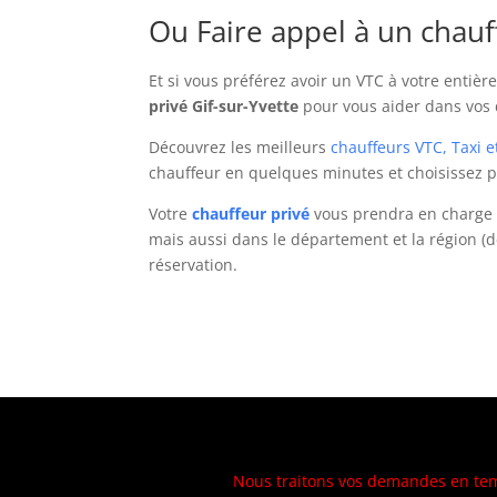
Ou Faire appel à un chauf
transmettre
le
bonus.
Et si vous préférez avoir un VTC à votre entièr
Meilleur
privé Gif-sur-Yvette
pour vous aider dans vos 
Moyen
Découvrez les meilleurs
chauffeurs VTC, Taxi e
De
chauffeur en quelques minutes et choisissez p
Jouer
à
Votre
chauffeur privé
vous prendra en charge a
Penny
mais aussi dans le département et la région (dé
Slots
:
réservation.
J'ai
utilisé
le
moteur
de
recherche
Google
pour
Nous traitons vos demandes en temps r
trouver