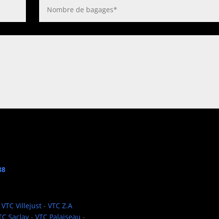
 88
-
VTC Villejust
-
VTC Z.A
TC Saclay
-
VTC Palaiseau
-