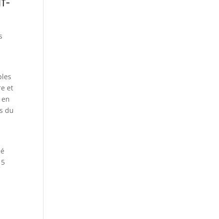
f-
s
bles
re et
s en
es du
mé
15