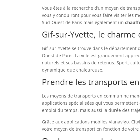
Interactive,
Vous êtes à la recherche d’un moyen de transpo
ils
vous y conduiront pour vous faire visiter les m
ont
Sud-Ouest de Paris mais également un
chauff
changé
Gif-sur-Yvette, le charme d
de
marque
Gif-sur-Yvette se trouve dans le département d
et
Ouest de Paris. La ville est grandement appréc
sont
naturels et ses bassins de retenus. Sport, cul
désireux
dynamique que chaleureuse.
de
plaire
Prendre les transports e
à
tous
Les moyens de transports en commun ne manque
les
applications spécialisées qui vous permettent d
joueurs.
emploi du temps, mais aussi la durée des trajet
Avantgarde
Casino
Grâce aux applications mobiles Vianavigo, CityM
Free
votre moyen de transport en fonction de votre
Spins