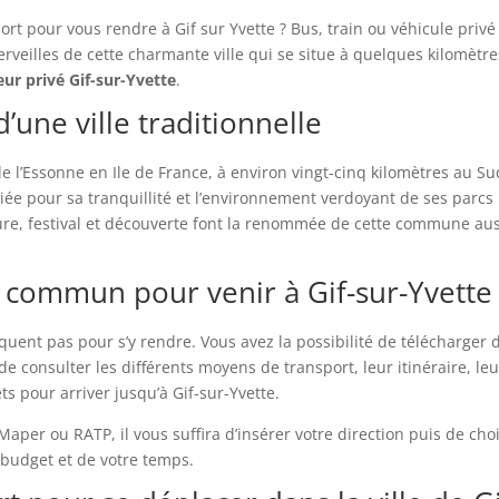
rt pour vous rendre à Gif sur Yvette ? Bus, train ou véhicule privé
erveilles de cette charmante ville qui se situe à quelques kilomètr
eur privé Gif-sur-Yvette
.
’une ville traditionnelle
e l’Essonne en Ile de France, à environ vingt-cinq kilomètres au Su
iée pour sa tranquillité et l’environnement verdoyant de ses parcs
ture, festival et découverte font la renommée de cette commune aus
n commun pour venir à Gif-sur-Yvette
nt pas pour s’y rendre. Vous avez la possibilité de télécharger 
e consulter les différents moyens de transport, leur itinéraire, leu
s pour arriver jusqu’à Gif-sur-Yvette.
aper ou RATP, il vous suffira d’insérer votre direction puis de choi
 budget et de votre temps.