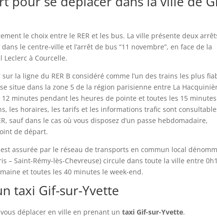
 pour se déplacer dans la ville de Gi
ment le choix entre le RER et les bus. La ville présente deux arrêt
 dans le centre-ville et l’arrêt de bus “11 novembre”, en face de la
 Leclerc à Courcelle.
 sur la ligne du RER B considéré comme l’un des trains les plus fia
t se situe dans la zone 5 de la région parisienne entre La Hacquiniè
s 12 minutes pendant les heures de pointe et toutes les 15 minute
s, les horaires, les tarifs et les informations trafic sont consultabl
 RER, sauf dans le cas où vous disposez d’un passe hebdomadaire,
int de départ.
tte est assurée par le réseau de transports en commun local dénom
is – Saint-Rémy-lès-Chevreuse) circule dans toute la ville entre 0h
emaine et toutes les 40 minutes le week-end.
n taxi Gif-sur-Yvette
vous déplacer en ville en prenant un
taxi Gif-sur-Yvette
.